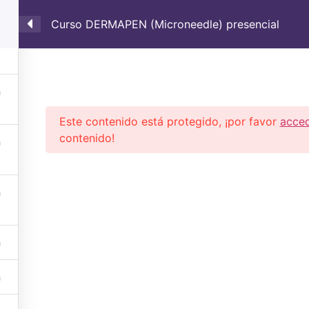
Aparatos Belleza
Curso DERMAPEN (Microneedle) presencial
CURSOS
TIENDA DE PRODUCTOS
TRATAMIEN
MI CUENTA
CARRITO
Este contenido está protegido, ¡por favor
acce
contenido!
Política de Privacidad
© 2025 Aparatos Belleza