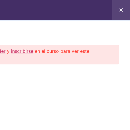
0
0,00
€
TOS
der
y
inscribirse
en el curso para ver este