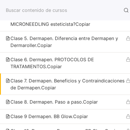
transdermicos con Dermapen.Copiar
Clase 4. ¿Puede realizar el tratamiento de
INICIO
MICRONEEDLING esteticista?Copiar
Clase 5. Dermapen. Diferencia entre Dermapen y
Dermaroller.Copiar
Inicio
Todos los Cursos
curso presencial
Clase 6. Dermapen. PROTOCOLOS DE
TRATAMIENTOS.Copiar
Política de Devoluciones
Clase 7. Dermapen. Beneficios y Contraindicaciones
de Dermapen.Copiar
Clase 8. Dermapen. Paso a paso.Copiar
Clase 9 Dermapen. BB Glow.Copiar