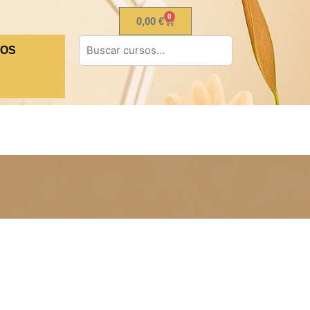
0
0,00
€
TOS