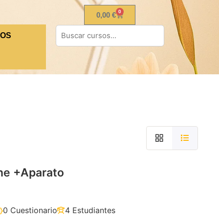
0
0,00
€
TOS
ne +Aparato
0 Cuestionario
4 Estudiantes