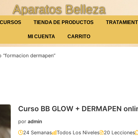
Aparatos Belleza
CURSOS
TIENDA DE PRODUCTOS
TRATAMIEN
MI CUENTA
CARRITO
o “formacion dermapen”
Curso BB GLOW + DERMAPEN onli
por
admin
24 Semanas
Todos Los Niveles
20 Lecciones